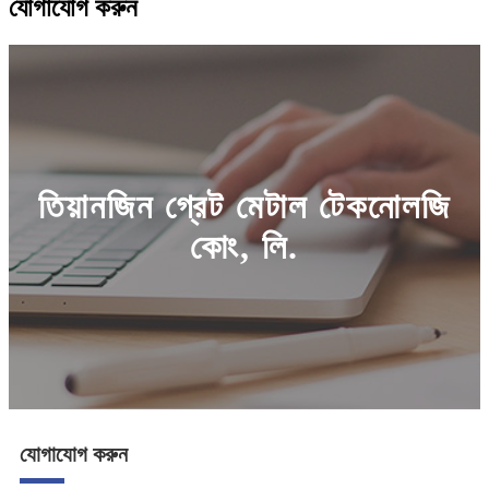
যোগাযোগ করুন
তিয়ানজিন গ্রেট মেটাল টেকনোলজি
কোং, লি.
যোগাযোগ করুন