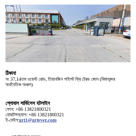
ঠিকানা
নং 37,14তম ওয়েস্ট রোড, তিয়ানজিন পাইলট ফ্রি ট্রেড জোন (বিমানবন্দর
অর্থনৈতিক অঞ্চল)
গ্লোবাল সার্ভিসেস হটলাইন
ফোন: +86 13821800321
হোয়াটসঅ্যাপ: +86 13821800321
ই-মেইল:
grt1@grtever.com