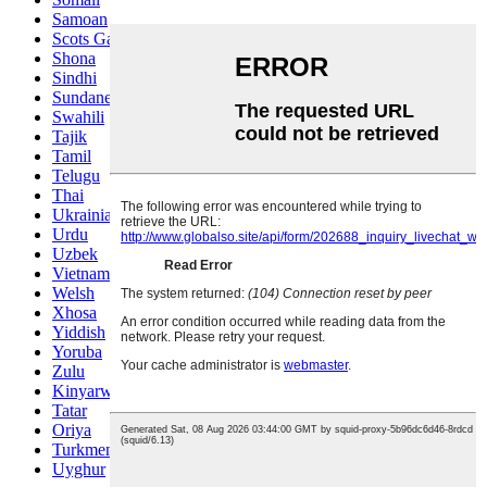
Samoan
Scots Gaelic
Shona
Sindhi
Sundanese
Swahili
Tajik
Tamil
Telugu
Thai
Ukrainian
Urdu
Uzbek
Vietnamese
Welsh
Xhosa
Yiddish
Yoruba
Zulu
Kinyarwanda
Tatar
Oriya
Turkmen
Uyghur