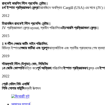
রানফেই কারগিল স্টিল প্রসেসিং সেন্টার।
৪র্থ ইস্পাত প্রক্রিয়াকরণ কেন্দ্র
তিয়ানজিনে অবস্থিত Cargill (USA) এর সাথে (JV)
2012
তিয়ানজিন রানফেই স্টিল প্রসেসিং সেন্টার।
JV প্রক্রিয়াকরণ কেন্দ্র uyout, স্বাধীন পরিচালিত
এইচআরসি প্রক্রিয়াকরণ কেন্দ্র।
2015
1 ম স্টীল লেজার কাটিং লাইন পরিচালিত.
বিভিন্ন ইস্পাত
লেজার কাটিয়া এবং তুরপুন
আন্তর্জাতিক এবং স্থানীয় গ্রাহকদের শেষ ব্যবহ
2019
স্টারফ্লাই স্টিল (উগান্ডা) কোং, লিমিটেড
১ম জেভি কোম্পানি
ভিত্তি করে
পূর্ব আফ্রিকা
.পরিচালিত
ইস্পাত প্রক্রিয়াকরণ
কেন্দ্র এবং
ইস্প
2022
গ্রেট মেটাল নিউ এনার্জি
পিভি সোলার মাউন্টিং
বন্ধনী উত্পাদন
আমাদের সম্পর্কে