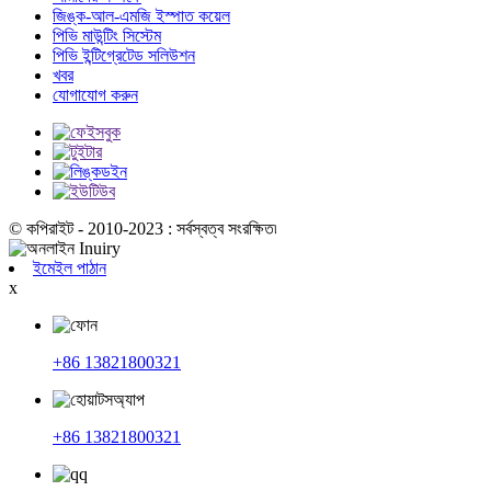
জিঙ্ক-আল-এমজি ইস্পাত কয়েল
পিভি মাউন্টিং সিস্টেম
পিভি ইন্টিগ্রেটেড সলিউশন
খবর
যোগাযোগ করুন
© কপিরাইট - 2010-2023 : সর্বস্বত্ব সংরক্ষিত৷
ইমেইল পাঠান
x
+86 13821800321
+86 13821800321